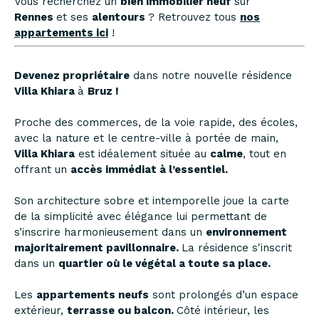
Vous recherchez un
bien
immobilier
neuf
sur
Rennes
et ses
alentours
? Retrouvez tous
nos
appartements ici
!
Devenez propriétaire
dans notre nouvelle résidence
Villa Khiara
à
Bruz !
Proche des commerces, de la voie rapide, des écoles,
avec la nature et le centre-ville à portée de main,
Villa Khiara
est idéalement située au
calme
, tout en
offrant un
accès immédiat à l’essentiel.
Son architecture sobre et intemporelle joue la carte
de la simplicité avec élégance lui permettant de
s’inscrire harmonieusement dans un
environnement
majoritairement pavillonnaire.
La résidence s'inscrit
dans un
quartier où le végétal a toute sa place.
Les
appartements neufs
sont prolongés d’un espace
extérieur,
terrasse ou balcon.
Côté intérieur, les