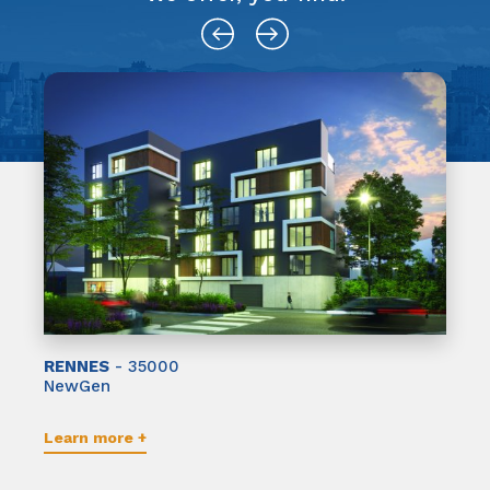
RENNES
- 35000
NewGen
Learn more +