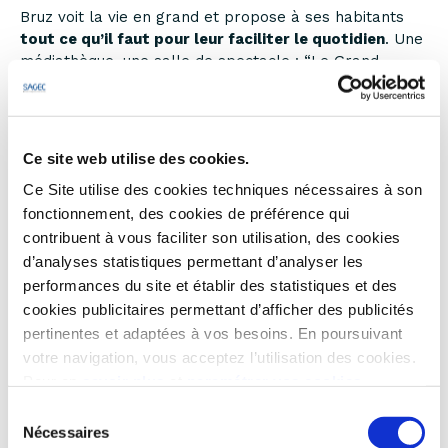
Bruz voit la vie en grand et propose à ses habitants
tout ce qu’il faut pour leur faciliter le quotidien
. Une
médiathèque, une salle de spectacle : “Le Grand
Logis”, une école de musique, un cinéma multiplexe,
des équipements sportifs, un golf, des commerces et
un tissu associatif dense.
Ce site web utilise des cookies.
Outre le
parc ornithologique de Bretagne
,
Bruz est
Ce Site utilise des cookies techniques nécessaires à son
de nature très généreuse
. De nombreux sentiers,
fonctionnement, des cookies de préférence qui
pistes cyclables, bois... comme en témoignent les
bords de la Vilaine
et les chemins de halage ou les
contribuent à vous faciliter son utilisation, des cookies
écluses le long de ses berges invitent à la flânerie.
d’analyses statistiques permettant d’analyser les
Les sportifs peuvent s’adonner à leur passion pour le
performances du site et établir des statistiques et des
running, le golf, le vélo et même le canoë sur la
cookies publicitaires permettant d’afficher des publicités
Vilaine…
Oxygène garanti !
pertinentes et adaptées à vos besoins. En poursuivant
votre navigation, vous acceptez l’utilisation des cookies.
Situé à l’orée de la ville et à proximité du centre, le
Pour en
savoir plus
et
paramétrer vos cookies
quartier de la Rabine
est majoritairement
Sélection
pavillonnaire
et
parfaitement desservi par les
Nécessaires
transports en commun
. Commerces, écoles et
du