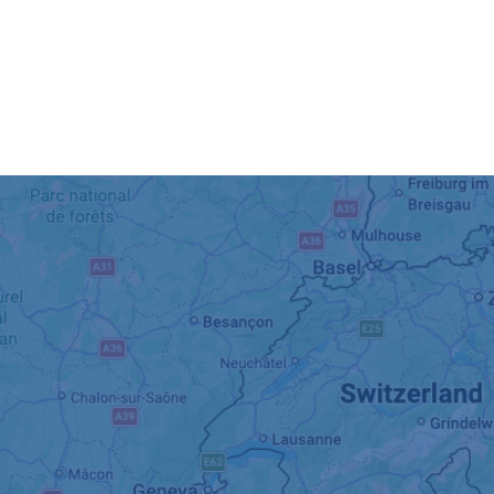
Sports
& loisirs