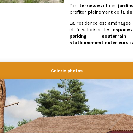
Des
terrasses
et des
jardin
profiter pleinement de la
do
La résidence est aménagée d
et à valoriser les
espaces
parking souterr
stationnement
extérieurs
c
Galerie photos