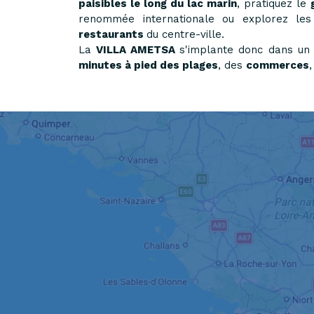
paisibles le long du lac marin
, pratiquez le
renommée internationale ou explorez l
restaurants
du centre-ville.
La
VILLA AMETSA
s'implante donc dans un
minutes à pied des plages
, des
commerces
Transports