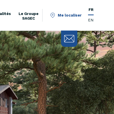
FR
alités
Le Groupe
Me localiser
SAGEC
EN