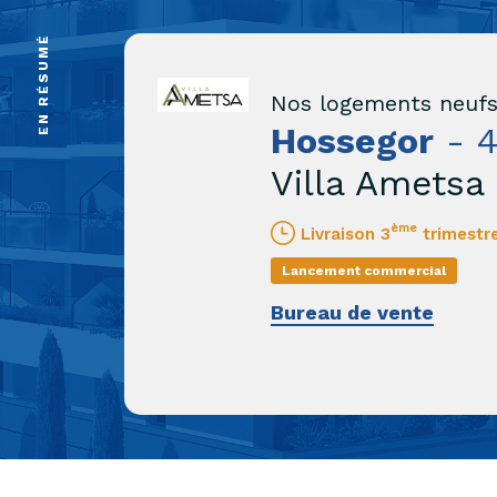
EN RÉSUMÉ
Nos logements neufs
Hossegor
- 4
Villa Ametsa
ème
Livraison 3
trimestr
Lancement commercial
Bureau de vente