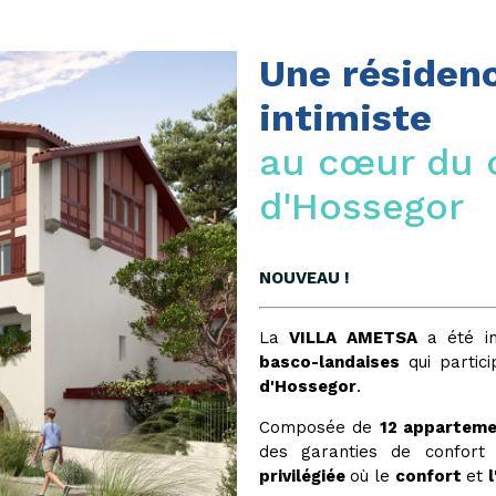
Une résidenc
intimiste
au cœur du c
d'Hossegor
NOUVEAU !
La
VILLA AMETSA
a été im
basco-landaises
qui partic
d'Hossegor
.
Composée de
12 apparteme
des garanties de confor
privilégiée
où le
confort
et