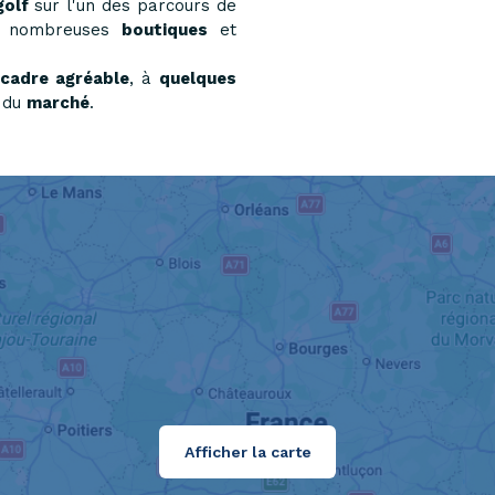
golf
sur l'un des parcours de
es nombreuses
boutiques
et
cadre agréable
, à
quelques
, du
marché
.
Commerces
Éducation
& services
& culture
Afficher la carte