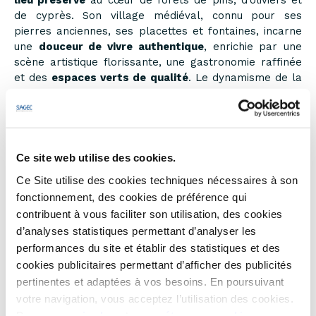
lieu préservé
au cœur de forêts de pins, d’oliviers et
de cyprès. Son village médiéval, connu pour ses
pierres anciennes, ses placettes et fontaines, incarne
une
douceur de vivre authentique
, enrichie par une
scène artistique florissante, une gastronomie raffinée
et des
espaces verts de qualité
. Le dynamisme de la
ville, en tant que fondatrice de la technopole de
Sophia Antipolis, ajoute à son attrait.
AMBIANCES MOUGINS s’intègre harmonieusement sur
l’avenue Maréchal Juin, à la croisée du village
Ce site web utilise des cookies.
pittoresque, de la nature, de la ville et de la mer. Cette
Ce Site utilise des cookies techniques nécessaires à son
localisation stratégique
permet de profiter de
fonctionnement, des cookies de préférence qui
services pratiques à pied ou à vélo : commerces,
contribuent à vous faciliter son utilisation, des cookies
écoles, transports, sports et culture.
d’analyses statistiques permettant d’analyser les
performances du site et établir des statistiques et des
L’accès rapide à l’autoroute A8 et à la route Cannes-
Grasse facilite les déplacements dans le département
cookies publicitaires permettant d’afficher des publicités
et vers les
zones d’emploi
.
pertinentes et adaptées à vos besoins. En poursuivant
votre navigation, vous acceptez l’utilisation des cookies.
Pour en
savoir plus
et
paramétrer vos cookies