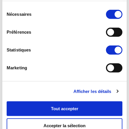
Sélection
Nécessaires
du
consentement
Préférences
Statistiques
Marketing
Afficher les détails
Tout accepter
The property has a price
discover it right now
Accepter la sélection