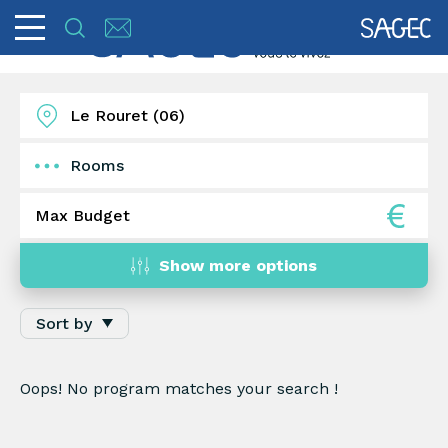
Rooms
1
2
3
4
5+
Show more options
Sort by
Oops! No program matches your search !