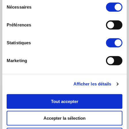
Sélection
Nécessaires
MOUGINS
- 06250
du
Ambiances Mougins
consentement
Apartments 3 rooms
Préférences
starting from 292 322€
Garage/Parkings
starting from 30 000€
Statistiques
Discover the building
Marketing
Afficher les détails
Tout accepter
Accepter la sélection