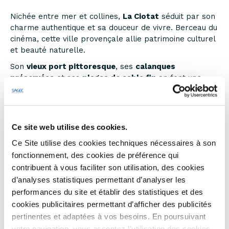
Nichée entre mer et collines,
La Ciotat
séduit par son
charme authentique et sa douceur de vivre. Berceau du
cinéma, cette ville provençale allie patrimoine culturel
et beauté naturelle.
Son
vieux port pittoresque
, ses
calanques
préservées
et ses
plages de sable fin
en font une
destination idéale pour les amoureux de la mer et des
balades.
Dynamique toute l’année, La Ciotat offre également
Ce site web utilise des cookies.
une vie locale animée, des marchés colorés et une
gastronomie typiquement méditerranéenne.
Ce Site utilise des cookies techniques nécessaires à son
fonctionnement, des cookies de préférence qui
Entre tradition, innovation et art de vivre, La Ciotat est
un véritable
joyau de la Provence méditerranéenne
.
contribuent à vous faciliter son utilisation, des cookies
d’analyses statistiques permettant d’analyser les
performances du site et établir des statistiques et des
cookies publicitaires permettant d’afficher des publicités
pertinentes et adaptées à vos besoins. En poursuivant
votre navigation, vous acceptez l’utilisation des cookies.