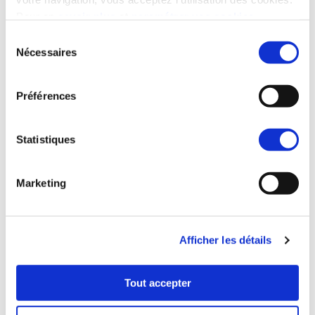
Pour en
savoir plus
et
paramétrer vos cookies
Sélection
Nécessaires
du
consentement
Préférences
Statistiques
The property has a price
Marketing
discover it right now
Afficher les détails
2 rooms
Starting from 280 000 €
Tout accepter
3 rooms
Starting from 375 000 €