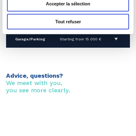
Accepter la sélection
4 rooms
Starting from 450 000 €
Tout refuser
4 rooms
Starting from 720 000 €
Garage/Parking
Starting from 15 000 €
Advice, questions?
We meet with you,
you see more clearly.