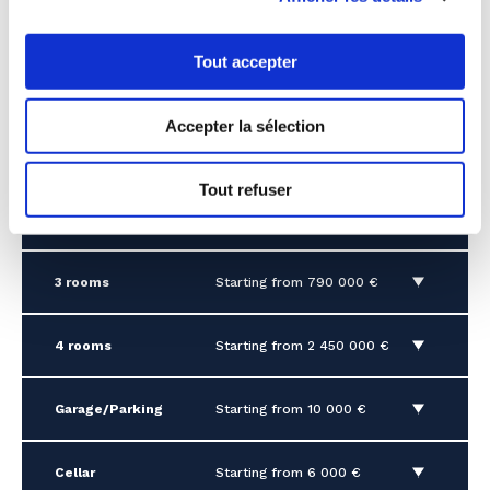
Tout accepter
The property has a price
Accepter la sélection
discover it right now
Tout refuser
2 rooms
Starting from 485 000 €
3 rooms
Starting from 790 000 €
4 rooms
Starting from 2 450 000 €
Garage/Parking
Starting from 10 000 €
Cellar
Starting from 6 000 €