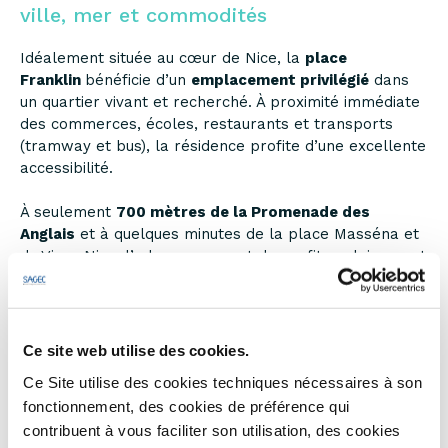
ville, mer et commodités
Idéalement située au cœur de Nice, la
place
Franklin
bénéficie d’un
emplacement privilégié
dans
un quartier vivant et recherché. À proximité immédiate
des commerces, écoles, restaurants et transports
(tramway et bus), la résidence profite d’une excellente
accessibilité.
À seulement
700 mètres de la Promenade des
Anglais
et à quelques minutes de la place Masséna et
du Vieux Nice, l’adresse permet de profiter pleinement
de l’art de vivre niçois entre mer et centre-ville.
Le quartier séduit par son ambiance élégante,
marquée par une architecture Belle Époque et Art
Ce site web utilise des cookies.
Déco, ainsi que par la présence de nombreux espaces
Ce Site utilise des cookies techniques nécessaires à son
verts et lieux de vie.
fonctionnement, des cookies de préférence qui
contribuent à vous faciliter son utilisation, des cookies
Un cadre idéal pour habiter ou investir au cœur de la