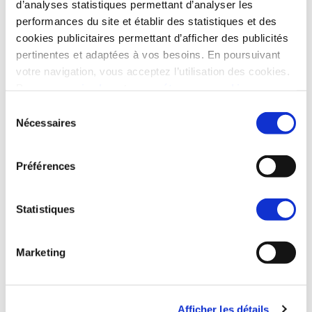
d’analyses statistiques permettant d’analyser les
Côte d’Azur.
performances du site et établir des statistiques et des
cookies publicitaires permettant d’afficher des publicités
pertinentes et adaptées à vos besoins. En poursuivant
votre navigation, vous acceptez l’utilisation des cookies.
Pour en
savoir plus
et
paramétrer vos cookies
Sélection
Nécessaires
du
consentement
Préférences
Statistiques
Marketing
Afficher les détails