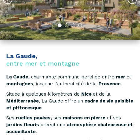
La Gaude,
entre mer et montagne
La Gaude
, charmante commune perchée entre
mer
et
montagnes
, incarne l’authenticité de la
Provence
.
Située à quelques kilomètres de
Nice
et de la
Méditerranée
, La Gaude offre un
cadre de vie paisible
et pittoresque
.
Ses
ruelles pavées,
ses
maisons en pierre
et ses
jardins fleuris
créent une
atmosphère chaleureuse et
accueillante
.