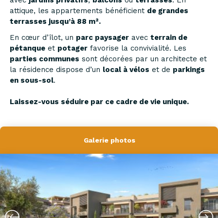
avec
jardins privatifs
,
balcons
ou
terrasses
. En
attique, les appartements bénéficient
de grandes
terrasses jusqu’à 88 m².
En cœur d’îlot, un
parc paysager
avec
terrain de
pétanque
et
potager
favorise la convivialité. Les
parties communes
sont décorées par un architecte et
la résidence dispose d’un
local à vélos
et de
parkings
en sous-sol
.
Laissez-vous séduire par ce cadre de vie unique.
Galerie photos