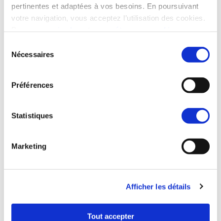
pertinentes et adaptées à vos besoins. En poursuivant
votre navigation, vous acceptez l’utilisation des cookies.
Pour en
savoir plus
et
paramétrer vos cookies
Sélection
Nécessaires
du
consentement
Préférences
La propriété a un prix,
découvrez le dès maintenant !
Statistiques
Marketing
2 pièces
À partir de 273 000 €
3 pièces
À partir de 373 000 €
Afficher les détails
2 pièces
À partir de 317 000 €
Tout accepter