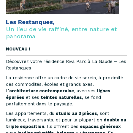
Les Restanques,
Un lieu de vie raffiné, entre nature et
panorama
NOUVEAU !
Découvrez votre résidence Riva Parc à La Gaude – Les
Restanques
La résidence offre un cadre de vie serein, à proximité
des commodités, écoles et grands axes.
L'
architecture contemporaine
, avec ses
lignes
épurées
et ses
teintes naturelles
, se fond
parfaitement dans le paysage.
Les appartements, du
studio au 3 pièces
, sont
lumineux, traversants, et pour la plupart en
double ou
triple exposition
. Ils offrent des
espaces généreux