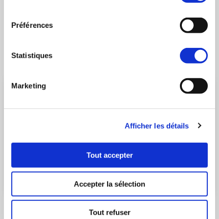
à partir de 19 000€
consentement
Préférences
Découvrir le programme
Statistiques
Marketing
Afficher les détails
Tout accepter
Accepter la sélection
ANTIBES
- 06600
Les Jardins d'Elia
Tout refuser