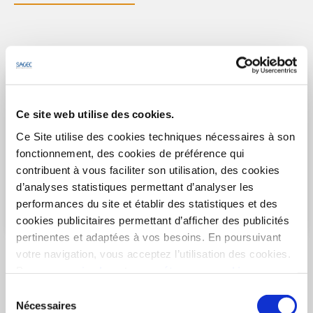
Ce site web utilise des cookies.
Ce Site utilise des cookies techniques nécessaires à son
fonctionnement, des cookies de préférence qui
contribuent à vous faciliter son utilisation, des cookies
d’analyses statistiques permettant d’analyser les
performances du site et établir des statistiques et des
cookies publicitaires permettant d’afficher des publicités
pertinentes et adaptées à vos besoins. En poursuivant
ANTIBES
- 06160
votre navigation, vous acceptez l’utilisation des cookies.
Le Réminiscence
Pour en
savoir plus
et
paramétrer vos cookies
Appartements du 3 au 4 pièces
Sélection
à partir de 319 636€
Nécessaires
Stationnements
du