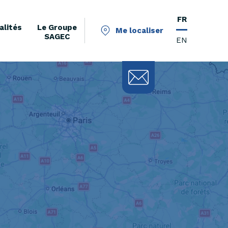
FR
alités
Le Groupe
Me localiser
SAGEC
EN