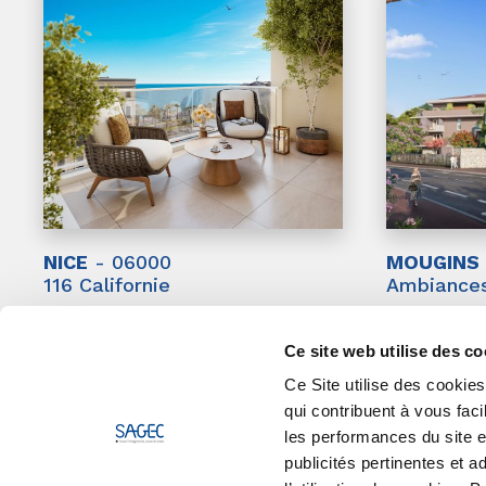
NICE
- 06000
MOUGINS
116 Californie
Ambiance
Appartements 3 pièces
Appartements
à partir de 575 000€
à partir de 
Ce site web utilise des co
Duplex 4 pièces
Stationnemen
à partir de 786 000€
à partir de 
Ce Site utilise des cooki
qui contribuent à vous faci
Découvrir le programme
Découvrir
les performances du site et
publicités pertinentes et 