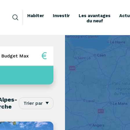
Habiter
Investir
Les avantages
Actu
du neuf
5+
Alpes-
Trier par
rche