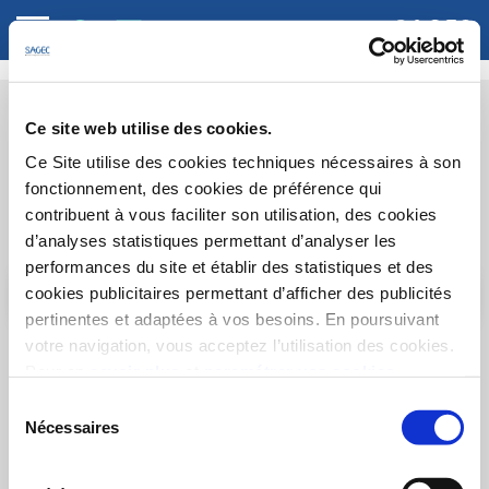
Ce site web utilise des cookies.
Ce Site utilise des cookies techniques nécessaires à son
Pièces
fonctionnement, des cookies de préférence qui
contribuent à vous faciliter son utilisation, des cookies
1
2
3
4
5+
d’analyses statistiques permettant d’analyser les
performances du site et établir des statistiques et des
Afficher plus d'options
cookies publicitaires permettant d’afficher des publicités
pertinentes et adaptées à vos besoins. En poursuivant
votre navigation, vous acceptez l’utilisation des cookies.
Trier par
Pour en
savoir plus
et
paramétrer vos cookies
Sélection
Oops ! Aucun programme ne correspond à votre
Nécessaires
du
recherche !
consentement