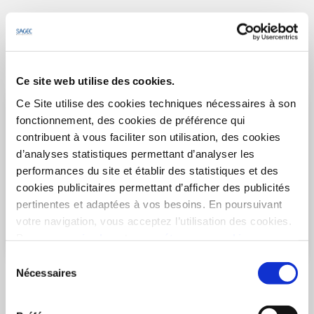
Découvrir le programme
Ce site web utilise des cookies.
Ce Site utilise des cookies techniques nécessaires à son
fonctionnement, des cookies de préférence qui
contribuent à vous faciliter son utilisation, des cookies
d’analyses statistiques permettant d’analyser les
performances du site et établir des statistiques et des
cookies publicitaires permettant d’afficher des publicités
pertinentes et adaptées à vos besoins. En poursuivant
votre navigation, vous acceptez l’utilisation des cookies.
Pour en
savoir plus
et
paramétrer vos cookies
Sélection
BIDART
- 64210
Nécessaires
du
Aranondoa
consentement
Appartements 2 pièces