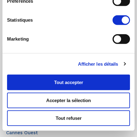
Préférences
à partir de 335 000€
Découvrir le programme
Statistiques
Marketing
Afficher les détails
Tout accepter
Accepter la sélection
Tout refuser
CANNES
- 06150
Cannes Ouest