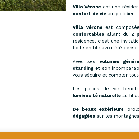
Villa Vérone
est une résiden
confort de vie
au quotidien.
Villa Vérone
est composé
confortables
allant du
2 pi
résidence, c'est une invitat
tout semble avoir été pensé
Avec ses
volumes génér
standing
et son incompara
vous séduire et combler tout
Les pièces de vie bénéfic
luminosité naturelle
au fil d
De beaux extérieurs
prolo
dégagées
sur les montagnes