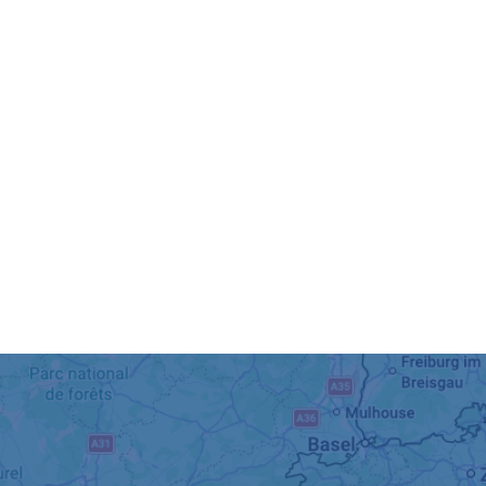
Sports
& loisirs