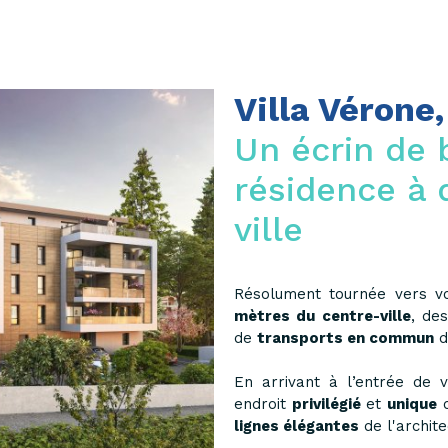
Villa Vérone,
Un écrin de 
résidence à 
ville
Résolument tournée vers v
mètres du centre-ville
, de
de
transports en commun
d
En arrivant à l’entrée de 
endroit
privilégié
et
unique
o
lignes élégantes
de l'archite