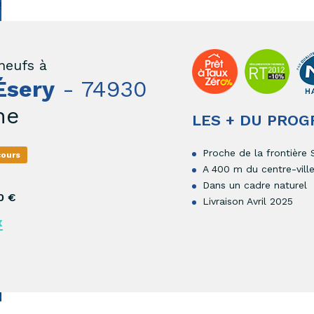
neufs à
Ésery
- 74930
ne
LES + DU PRO
Proche de la frontière 
cours
A 400 m du centre-vill
Dans un cadre naturel
0 €
Livraison Avril 2025
x