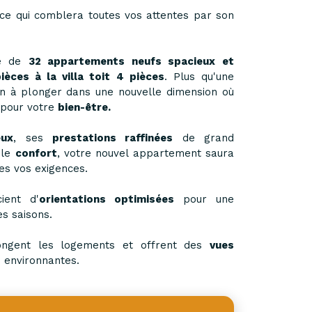
ce qui comblera toutes vos attentes par son
e de
32 appartements neufs
spacieux et
èces à la villa toit 4 pièces
. Plus qu'une
ion à plonger dans une nouvelle dimension où
 pour votre
bien-être.
eux
, ses
prestations raffinées
de grand
ble
confort
, votre nouvel appartement saura
es vos exigences.
ient d'
orientations optimisées
pour une
es saisons.
ngent les logements et offrent des
vues
 environnantes.