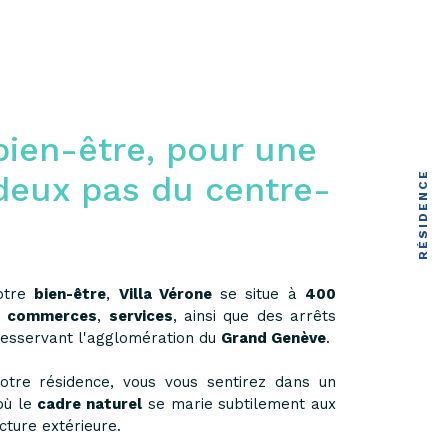
bien-être, pour une
deux pas du centre-
RÉSIDENCE
otre
bien-être
,
Villa Vérone
se situe à
400
s
commerces
,
services
, ainsi que des arrêts
esservant l'agglomération du
Grand Genève
.
votre résidence, vous vous sentirez dans un
ù le
cadre naturel
se marie subtilement aux
cture extérieure.