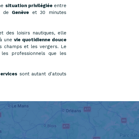
une
situation privilégiée
entre
es de
Genève
et 30 minutes
des loisirs nautiques, elle
 à une
vie quotidienne douce
s champs et les vergers. Le
 les professionnels que les
ervices
sont autant d'atouts
Commerces
Éducation
& services
& culture