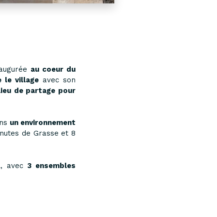
naugurée
au coeur du
 le village
avec son
 lieu de partage pour
ns
un environnement
inutes de Grasse et 8
al, avec
3 ensembles