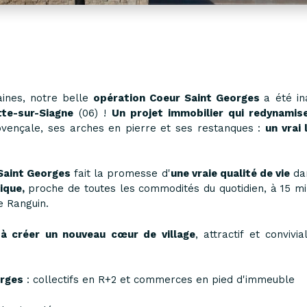
aines, notre belle
opération Coeur Saint Georges
a été i
tte-sur-Siagne
(06) !
Un projet immobilier qui redynamise
ovençale, ses arches en pierre et ses restanques :
un vrai
Saint Georges
fait la promesse d'
une vraie qualité de vie
da
ique,
proche de toutes les commodités du quotidien, à 15 m
e Ranguin.
à créer un nouveau cœur de village
, attractif et convivi
orges
: collectifs en R+2 et commerces en pied d'immeuble