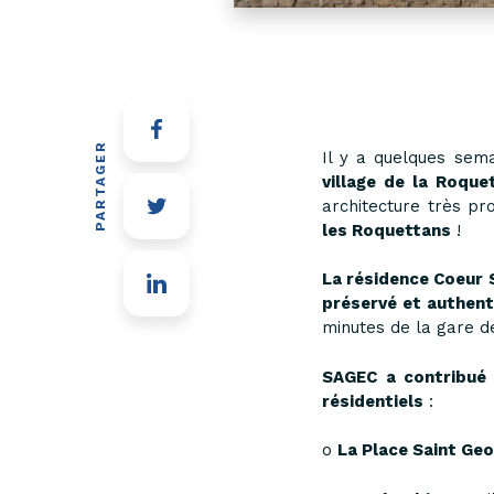
PARTAGER
Il y a quelques sem
village de la Roque
architecture très pr
les Roquettans
!
La résidence Coeur 
préservé et authent
minutes de la gare d
SAGEC a contribué 
résidentiels
:
o
La Place Saint Ge