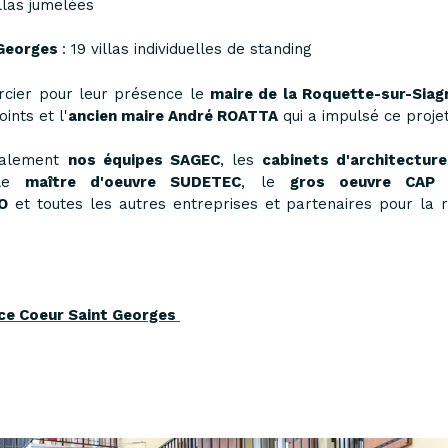
illas jumelées
 Georges
: 19 villas individuelles de standing
cier pour leur présence le
maire de la Roquette-sur-Sia
oints et l'
ancien maire André ROATTA
qui a impulsé ce proje
galement
nos équipes SAGEC
, les
cabinets d'architectur
 le
maître d'oeuvre SUDETEC
, le
gros oeuvre CAP
O
et toutes les autres entreprises et partenaires pour la r
nce Coeur Saint Georges