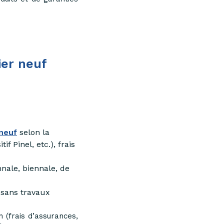
ier neuf
 neuf
selon la
f Pinel, etc.), frais
nale, biennale, de
 sans travaux
n (frais d’assurances,