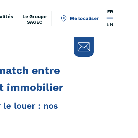
FR
alités
Le Groupe
Me localiser
SAGEC
EN
 match entre
t immobilier
le louer : nos