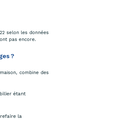
022 selon les données
 sont pas encore.
ges ?
 maison, combine des
ilier étant
efaire la