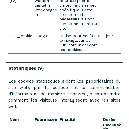
[x2]
waldorb-
pour assigner le
digital.fr
visiteur à un serveur
www.sagec
spécifique. Cette
.fr
fonction est
nécessaire au bon
fonctionnement du
site.
test_cookie
Google
Utilisé pour vérifier si
1 jour
le navigateur de
l'utilisateur accepte
les cookies.
Statistiques (9)
Les cookies statistiques aident les propriétaires du
site web, par la collecte et la communication
d'informations de manière anonyme, à comprendre
comment les visiteurs interagissent avec les sites
web.
Nom
Fournisseur
Finalité
Durée
maximale
de