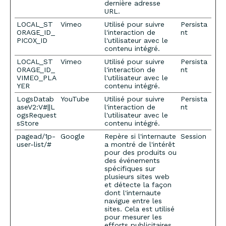
dernière adresse
URL.
LOCAL_ST
Vimeo
Utilisé pour suivre
Persista
ORAGE_ID_
l'interaction de
nt
PICOX_ID
l'utilisateur avec le
contenu intégré.
LOCAL_ST
Vimeo
Utilisé pour suivre
Persista
ORAGE_ID_
l'interaction de
nt
VIMEO_PLA
l'utilisateur avec le
YER
contenu intégré.
LogsDatab
YouTube
Utilisé pour suivre
Persista
aseV2:V#||L
l'interaction de
nt
ogsRequest
l'utilisateur avec le
sStore
contenu intégré.
pagead/1p-
Google
Repère si l'internaute
Session
user-list/#
a montré de l'intérêt
pour des produits ou
des événements
spécifiques sur
plusieurs sites web
et détecte la façon
dont l'internaute
navigue entre les
sites. Cela est utilisé
pour mesurer les
efforts publicitaires