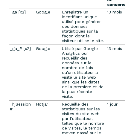
conservatio
_ga [x2]
Google
Enregistre un
13 mois
identifiant unique
utilisé pour générer
des données
statistiques sur la
façon dont le
visiteur utilise le site.
_ga_# [x2]
Google
Utilisé par Google
13 mois
Analytics our
recueillir des
données sur le
nombre de fois
qu'un utilisateur a
visité le site web
ainsi que les dates
de la première et de
la plus récente
visite.
_hjSession_
Hotjar
Recueille des
1 jour
#
statistiques sur les
visites du site web
par l'utilisateur,
telles que le nombre
de visites, le temps
moyen passé sur le