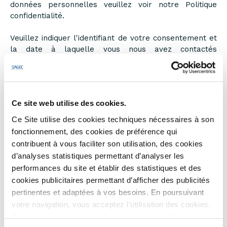
données personnelles veuillez voir notre Politique
confidentialité.
Veuillez indiquer l'identifiant de votre consentement et
la date à laquelle vous nous avez contactés
concernant votre consentement.
Votre consentement s'applique aux domaines suivants :
www.sagec.fr
Ce site web utilise des cookies.
Votre état ​​actuel: Refuser.
Ce Site utilise des cookies techniques nécessaires à son
Modifiez consentement
fonctionnement, des cookies de préférence qui
Déclaration relative aux cookies mise à jour le
contribuent à vous faciliter son utilisation, des cookies
31/07/2026 par
Cookiebot
:
d’analyses statistiques permettant d’analyser les
performances du site et établir des statistiques et des
Nécessaires (10)
cookies publicitaires permettant d’afficher des publicités
pertinentes et adaptées à vos besoins. En poursuivant
Les cookies nécessaires contribuent à rendre un site
votre navigation, vous acceptez l’utilisation des cookies.
web utilisable en activant des fonctions de base
Pour en
savoir plus
et
paramétrer vos cookies
comme la navigation de page et l'accès aux zones