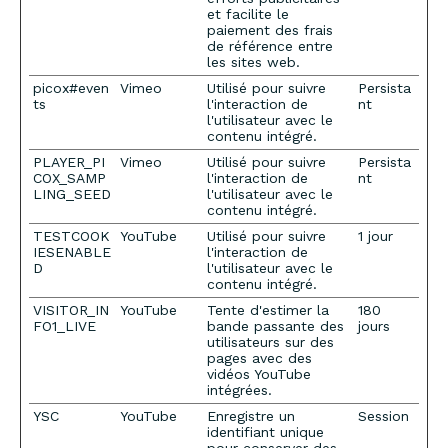
et facilite le
paiement des frais
de référence entre
les sites web.
picox#even
Vimeo
Utilisé pour suivre
Persista
ts
l'interaction de
nt
l'utilisateur avec le
contenu intégré.
PLAYER_PI
Vimeo
Utilisé pour suivre
Persista
COX_SAMP
l'interaction de
nt
LING_SEED
l'utilisateur avec le
contenu intégré.
TESTCOOK
YouTube
Utilisé pour suivre
1 jour
IESENABLE
l'interaction de
D
l'utilisateur avec le
contenu intégré.
VISITOR_IN
YouTube
Tente d'estimer la
180
FO1_LIVE
bande passante des
jours
utilisateurs sur des
pages avec des
vidéos YouTube
intégrées.
YSC
YouTube
Enregistre un
Session
identifiant unique