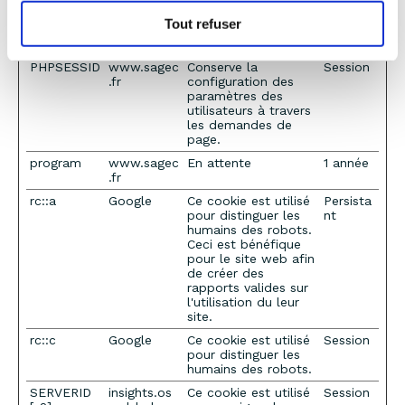
visiteur utilise pour
que le site puisse
Tout refuser
être correctement
formaté.
PHPSESSID
www.sagec
Conserve la
Session
.fr
configuration des
paramètres des
utilisateurs à travers
les demandes de
page.
program
www.sagec
En attente
1 année
.fr
rc::a
Google
Ce cookie est utilisé
Persista
pour distinguer les
nt
humains des robots.
Ceci est bénéfique
pour le site web afin
de créer des
rapports valides sur
l'utilisation du leur
site.
rc::c
Google
Ce cookie est utilisé
Session
pour distinguer les
humains des robots.
SERVERID
insights.os
Ce cookie est utilisé
Session