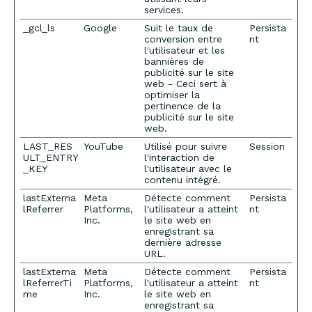
services.
_gcl_ls
Google
Suit le taux de
Persista
conversion entre
nt
l'utilisateur et les
bannières de
publicité sur le site
web - Ceci sert à
optimiser la
pertinence de la
publicité sur le site
web.
LAST_RES
YouTube
Utilisé pour suivre
Session
ULT_ENTRY
l'interaction de
_KEY
l'utilisateur avec le
contenu intégré.
lastExterna
Meta
Détecte comment
Persista
lReferrer
Platforms,
l'utilisateur a atteint
nt
Inc.
le site web en
enregistrant sa
dernière adresse
URL.
lastExterna
Meta
Détecte comment
Persista
lReferrerTi
Platforms,
l'utilisateur a atteint
nt
me
Inc.
le site web en
enregistrant sa