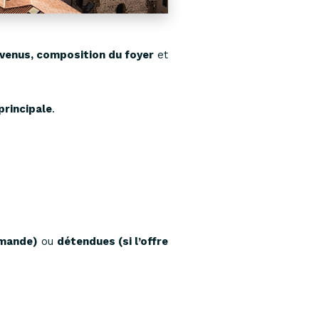
evenus, composition du foyer
et
principale
.
emande)
ou
détendues (si l’offre