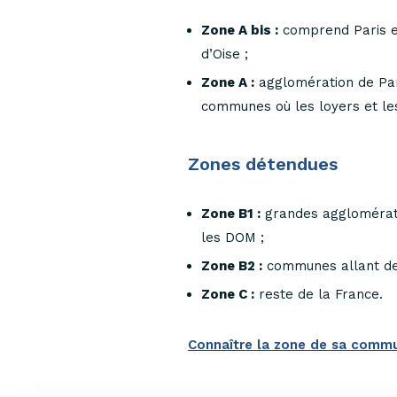
Zone A bis :
comprend Paris et
d’Oise ;
Zone A :
agglomération de Pari
communes où les loyers et les
Zones détendues
Zone B1 :
grandes agglomératio
les DOM ;
Zone B2 :
communes allant de 
Zone C :
reste de la France.
Connaître la zone de sa commu