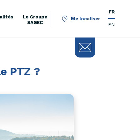
FR
alités
Le Groupe
Me localiser
SAGEC
EN
le PTZ ?