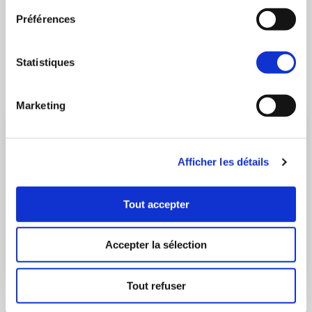
à partir de 335 000€
Préférences
Découvrir le programme
Statistiques
Marketing
Afficher les détails
Tout accepter
Accepter la sélection
Tout refuser
BORMES-LES-MIMOSAS
- 83230
Bleu Evasion