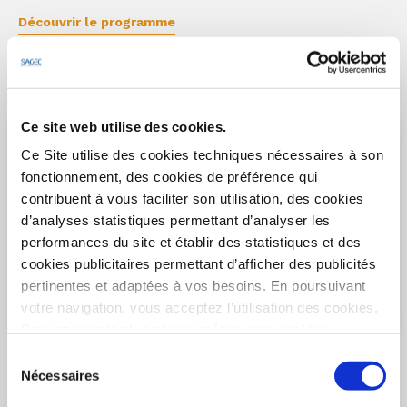
Découvrir le programme
Ce site web utilise des cookies.
Ce Site utilise des cookies techniques nécessaires à son
fonctionnement, des cookies de préférence qui
contribuent à vous faciliter son utilisation, des cookies
d’analyses statistiques permettant d’analyser les
performances du site et établir des statistiques et des
cookies publicitaires permettant d’afficher des publicités
pertinentes et adaptées à vos besoins. En poursuivant
votre navigation, vous acceptez l’utilisation des cookies.
Pour en
savoir plus
et
paramétrer vos cookies
BIDART
- 64210
Sélection
Aranondoa
Nécessaires
du
Appartements 2 pièces
consentement