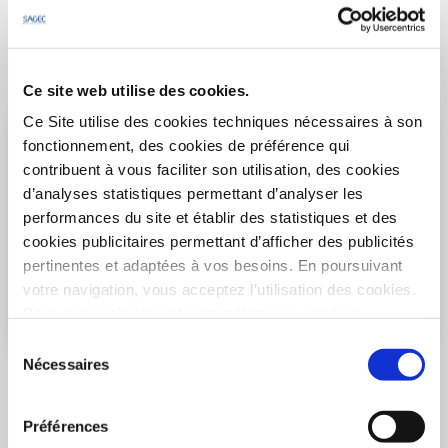
Découvrir le programme
Ce site web utilise des cookies.
Ce Site utilise des cookies techniques nécessaires à son
fonctionnement, des cookies de préférence qui
contribuent à vous faciliter son utilisation, des cookies
d’analyses statistiques permettant d’analyser les
performances du site et établir des statistiques et des
cookies publicitaires permettant d’afficher des publicités
pertinentes et adaptées à vos besoins. En poursuivant
votre navigation, vous acceptez l’utilisation des cookies.
Pour en
savoir plus
et
paramétrer vos cookies
Sélection
Nécessaires
du
BIDART
- 64210
Aranondoa
consentement
Appartements 2 pièces
Préférences
à partir de 335 000€