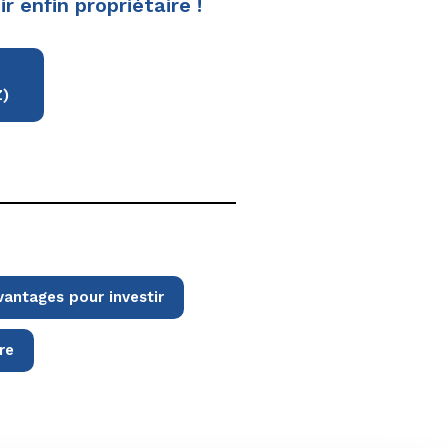
r enfin propriétaire !
)
vantages pour investir
re