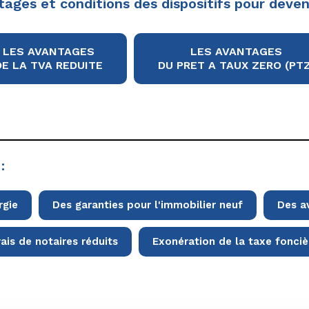
tages et conditions des dispositifs pour deveni
LES AVANTAGES
LES AVANTAGES
DE LA TVA REDUITE
DU PRET A TAUX ZERO (PTZ
:
rgie
Des garanties pour l'immobilier neuf
Des a
rais de notaires réduits
Exonération de la taxe fonciè