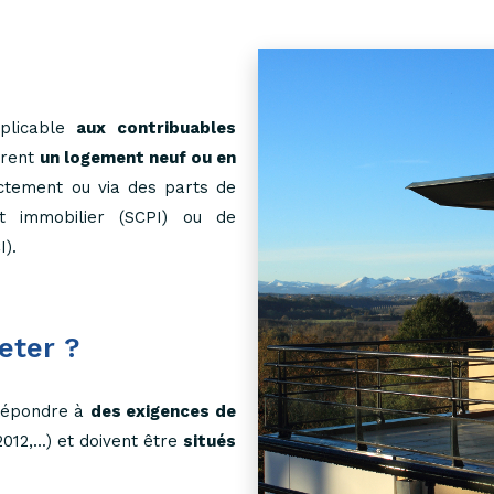
plicable
aux contribuables
èrent
un logement neuf ou en
ctement ou via des parts de
nt immobilier (SCPI) ou de
I).
eter ?
 répondre à
des exigences de
012,...) et doivent être
situés