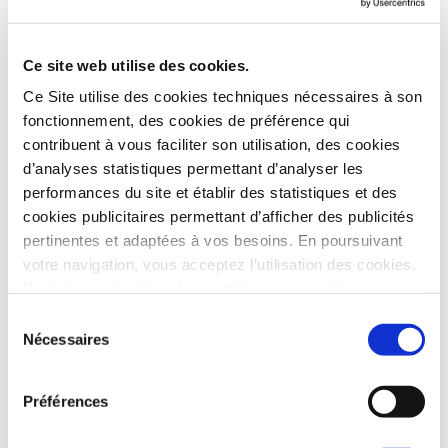
Quels sont vos avantages ?
Ce site web utilise des cookies.
POUR VOTRE FILLEUL
Ce Site utilise des cookies techniques nécessaires à son
fonctionnement, des cookies de préférence qui
Il bénéficie immédiatement d’une
contribuent à vous faciliter son utilisation, des cookies
remise exceptionnelle
sur son logement.
d’analyses statistiques permettant d’analyser les
performances du site et établir des statistiques et des
500 €
cookies publicitaires permettant d’afficher des publicités
pour un studio
1 000 €
pertinentes et adaptées à vos besoins. En poursuivant
pour un 2 pièces
1 500 €
pour un 3 pièces
votre navigation, vous acceptez l’utilisation des cookies.
2 000 €
pour un 4 pièces et +
Pour en
savoir plus
et
paramétrer vos cookies
Sélection
Nécessaires
POUR VOUS
du
consentement
Recevez un chèque
pour toute
Préférences
concrétisation de son achat immobilier.