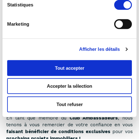
Statistiques
500 €
pour un studio
1 000 €
pour un 2 pièces
1 500 €
Marketing
pour un 3 pièces
2 000 €
pour un 4 pièces et +
Afficher les détails
Tout accepter
UN NOUVEAU PROJET AVEC SAGEC ?
NOUS RÉCOMPENSONS VOTRE
CONFIANCE !
Accepter la sélection
Vous êtes client SAGEC
et vous souhaitez faire
une
Tout refuser
nouvelle acquisition
de logement neuf avec nous ?
En tant que membre du
Club Ambassadeurs
, nous
tenons à vous remercier de votre confiance en vous
faisant bénéficier de conditions exclusives
pour vos
prochains projets immobiliers !