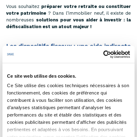
Vous souhaitez
préparer votre retraite ou constituer
votre patrimoine
? Dans l’immobilier neuf, il existe de
nombreuses
solutions pour vous aider à investir : la
défiscalisation est un atout majeur !
Les dispositifs fiscaux : une aide indirecte
pour investir dans le neuf !
Nous le savons, le marché de l’immobilier reste à ce
jour
une valeur sûre et incontournable en termes
Ce site web utilise des cookies.
d’investissement.
Ce Site utilise des cookies techniques nécessaires à son
fonctionnement, des cookies de préférence qui
L’investissement locatif vous permet
d’accroître votre
contribuent à vous faciliter son utilisation, des cookies
patrimoine, protéger votre famille, préparer votre
d’analyses statistiques permettant d’analyser les
retraite et parfois même de vous créer des revenus
complémentaires.
performances du site et établir des statistiques et des
cookies publicitaires permettant d’afficher des publicités
Au cours des dernières années, de nombreuses
pertinentes et adaptées à vos besoins. En poursuivant
mesures ont été mises en place
pour soutenir
votre navigation, vous acceptez l’utilisation des cookies.