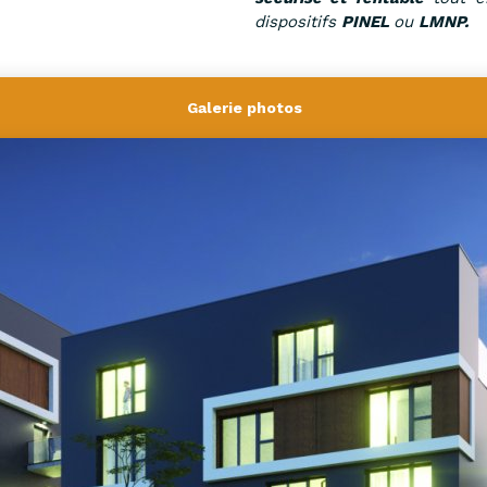
dispositifs
PINEL
ou
LMNP.
Galerie photos