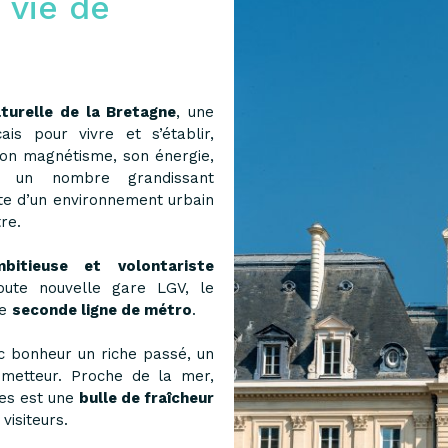
 vie de
turelle de la Bretagne
, une
is pour vivre et s’établir,
Son magnétisme, son énergie,
e un nombre grandissant
ête d’un environnement urbain
re.
mbitieuse et volontariste
oute nouvelle gare LGV, le
ne
seconde ligne de métro
.
ec bonheur un riche passé, un
ometteur. Proche de la mer,
nes est une
bulle de fraîcheur
isiteurs.