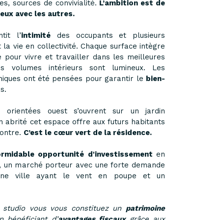
es, sources de convivialité.
L’ambition est de
ieux avec les autres.
tit l’
intimité
des occupants et plusieurs
a vie en collectivité. Chaque surface intègre
e pour vivre et travailler dans les meilleures
s volumes intérieurs sont lumineux. Les
niques ont été pensées pour garantir le
bien-
us.
 orientées ouest s’ouvrent sur un jardin
n abrité cet espace offre aux futurs habitants
contre.
C’est le cœur vert de la résidence.
rmidable opportunité d'investissement
en
, un marché porteur avec une forte demande
une ville ayant le vent en poupe et un
un studio vous vous constituez un
patrimoine
 bénéficiant d’
avantages fiscaux
grâce aux