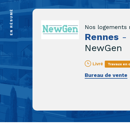
EN RÉSUMÉ
Nos logements 
Rennes
-
NewGen
Livré
Travaux en 
Bureau de vente