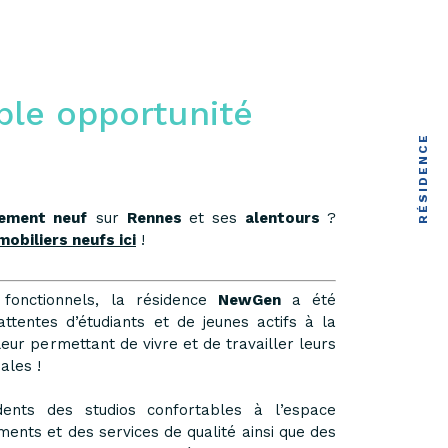
ble opportunité
RÉSIDENCE
ement neuf
sur
Rennes
et ses
alentours
?
obiliers neufs ici
!
fonctionnels, la résidence
NewGen
a été
tentes d’étudiants et de jeunes actifs à la
eur permettant de vivre et de travailler leurs
ales !
ents des studios confortables à l’espace
ments et des services de qualité ainsi que des