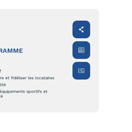
GRAMME
f
e et fidéliser les locataires
ité
équipements sportifs et
té