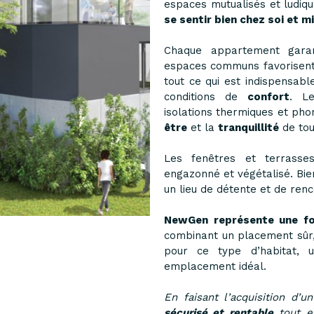
espaces mutualisés et ludiqu
se sentir bien chez soi et m
Chaque appartement garan
espaces communs favorisent l
tout ce qui est indispensabl
conditions de
confort
. Le
isolations thermiques et pho
être
et la
tranquillité
de to
Les fenêtres et terrasses
engazonné et végétalisé. Bie
un lieu de détente et de ren
NewGen représente une fo
combinant un placement sûr
pour ce type d’habitat, 
emplacement idéal.
En faisant l’acquisition d’
sécurisé
et rentable
tout en