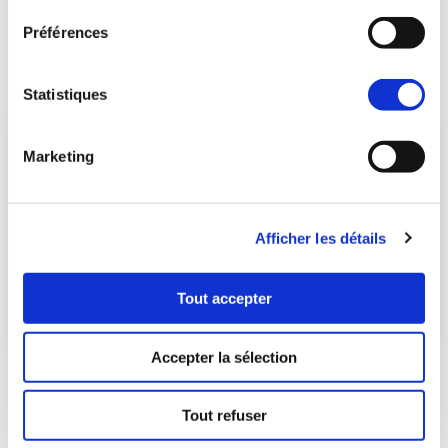
PTZ, dispositif Pinel, Bail Réel Solidaire (BRS)
Découvrir l'actualité
Préférences
Statistiques
Marketing
Afficher les détails
Tout accepter
Accepter la sélection
DEVENIR PROPRIÉTAIRE DANS LE NEUF : LE MATCH
ENTRE RÉSIDENCE PRINCIPALE OU INVESTISSEMENT
IMMOBILIER
Tout refuser
01/07/2023