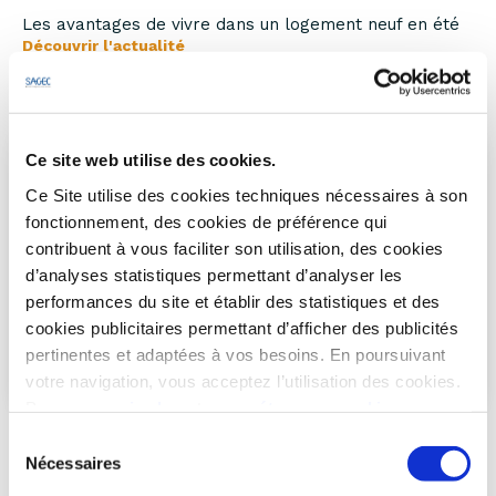
Les avantages de vivre dans un logement neuf en été
Découvrir l'actualité
Ce site web utilise des cookies.
Ce Site utilise des cookies techniques nécessaires à son
fonctionnement, des cookies de préférence qui
contribuent à vous faciliter son utilisation, des cookies
d’analyses statistiques permettant d’analyser les
performances du site et établir des statistiques et des
cookies publicitaires permettant d’afficher des publicités
pertinentes et adaptées à vos besoins. En poursuivant
votre navigation, vous acceptez l’utilisation des cookies.
Pour en
savoir plus
et
paramétrer vos cookies
IMMOBILIER NEUF : LES PREMIÈRES MESURES
Sélection
ANNONCÉES AU CNRL
Nécessaires
23/07/2023
du
consentement