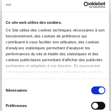
Découvrir le programme
Ce site web utilise des cookies.
Ce Site utilise des cookies techniques nécessaires à son
fonctionnement, des cookies de préférence qui
contribuent à vous faciliter son utilisation, des cookies
d’analyses statistiques permettant d’analyser les
performances du site et établir des statistiques et des
cookies publicitaires permettant d’afficher des publicités
pertinentes et adaptées à vos besoins. En poursuivant
votre navigation, vous acceptez l’utilisation des cookies.
Pour en
savoir plus
et
paramétrer vos cookies
Sélection
Nécessaires
du
BIDART
- 64210
Aranondoa
consentement
Appartements 2 pièces
Préférences
à partir de 335 000€