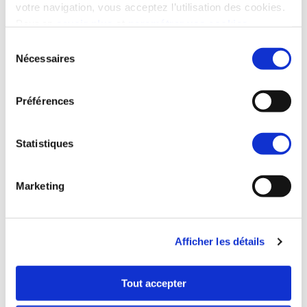
votre navigation, vous acceptez l’utilisation des cookies.
Pour en
savoir plus
et
paramétrer vos cookies
Sélection
Nécessaires
du
consentement
Préférences
Statistiques
La propriété a un prix,
Marketing
découvrez le dès maintenant !
2 pièces
À partir de 280 000 €
Afficher les détails
3 pièces
À partir de 375 000 €
Tout accepter