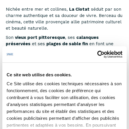
Nichée entre mer et collines,
La Ciotat
séduit par son
charme authentique et sa douceur de vivre. Berceau du
cinéma, cette ville provençale allie patrimoine culturel
et beauté naturelle.
Son
vieux port pittoresque
, ses
calanques
préservées
et ses
plages de sable fin
en font une
destination idéale pour les amoureux de la mer et des
balades.
Dynamique toute l’année, La Ciotat offre également
une vie locale animée, des marchés colorés et une
Ce site web utilise des cookies.
gastronomie typiquement méditerranéenne.
Ce Site utilise des cookies techniques nécessaires à son
Entre tradition, innovation et art de vivre, La Ciotat est
fonctionnement, des cookies de préférence qui
un véritable
joyau de la Provence méditerranéenne
.
contribuent à vous faciliter son utilisation, des cookies
d’analyses statistiques permettant d’analyser les
performances du site et établir des statistiques et des
cookies publicitaires permettant d’afficher des publicités
pertinentes et adaptées à vos besoins. En poursuivant