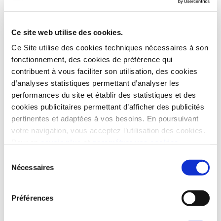
Quels sont vos avantages ?
Ce site web utilise des cookies.
POUR VOTRE FILLEUL
Ce Site utilise des cookies techniques nécessaires à son
fonctionnement, des cookies de préférence qui
Il bénéficie immédiatement d’une
contribuent à vous faciliter son utilisation, des cookies
remise exceptionnelle
sur son logement.
d’analyses statistiques permettant d’analyser les
performances du site et établir des statistiques et des
500 €
cookies publicitaires permettant d’afficher des publicités
pour un studio
1 000 €
pertinentes et adaptées à vos besoins. En poursuivant
pour un 2 pièces
1 500 €
pour un 3 pièces
votre navigation, vous acceptez l’utilisation des cookies.
2 000 €
pour un 4 pièces et +
Pour en
savoir plus
et
paramétrer vos cookies
Sélection
Nécessaires
POUR VOUS
du
consentement
Recevez un chèque
pour toute
Préférences
concrétisation de son achat immobilier.