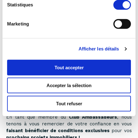
Statistiques
500 €
pour un studio
1 000 €
pour un 2 pièces
1 500 €
Marketing
pour un 3 pièces
2 000 €
pour un 4 pièces et +
Afficher les détails
Tout accepter
UN NOUVEAU PROJET AVEC SAGEC ?
NOUS RÉCOMPENSONS VOTRE
CONFIANCE !
Accepter la sélection
Vous êtes client SAGEC
et vous souhaitez faire
une
Tout refuser
nouvelle acquisition
de logement neuf avec nous ?
En tant que membre du
Club Ambassadeurs
, nous
tenons à vous remercier de votre confiance en vous
faisant bénéficier de conditions exclusives
pour vos
prochains projets immobiliers !