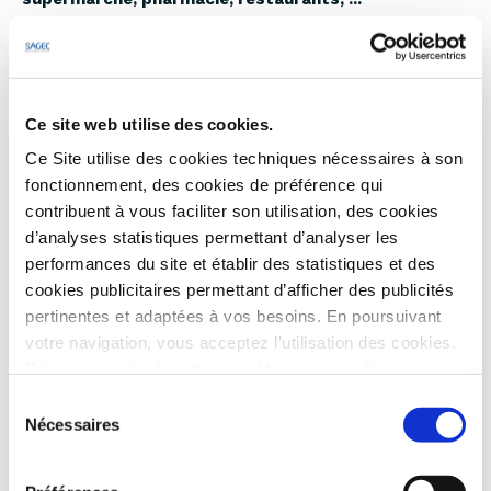
Retrouvez à proximité :
* Biarritz et Saint-Jean-de-Luz,
* Les plages à quelques centaines de mètres,
Ce site web utilise des cookies.
* L'Espagne à 20 minutes,
Ce Site utilise des cookies techniques nécessaires à son
* Pau et Bordeaux à 1h30min.
fonctionnement, des cookies de préférence qui
contribuent à vous faciliter son utilisation, des cookies
Bidart
offre la garantie d'un
placement durable
, idéal
d’analyses statistiques permettant d’analyser les
pour l'acquisition d'une
résidence principale ou
performances du site et établir des statistiques et des
secondaire
à quelques minutes seulement de
Bayonne,
Anglet et Biarritz.
cookies publicitaires permettant d’afficher des publicités
pertinentes et adaptées à vos besoins. En poursuivant
votre navigation, vous acceptez l’utilisation des cookies.
Pour en
savoir plus
et
paramétrer vos cookies
Sélection
Nécessaires
du
consentement