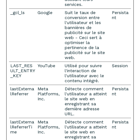
services.
_gcl_ls
Google
Suit le taux de
Persista
conversion entre
nt
l'utilisateur et les
bannières de
publicité sur le site
web - Ceci sert à
optimiser la
pertinence de la
publicité sur le site
web.
LAST_RES
YouTube
Utilisé pour suivre
Session
ULT_ENTRY
l'interaction de
_KEY
l'utilisateur avec le
contenu intégré.
lastExterna
Meta
Détecte comment
Persista
lReferrer
Platforms,
l'utilisateur a atteint
nt
Inc.
le site web en
enregistrant sa
dernière adresse
URL.
lastExterna
Meta
Détecte comment
Persista
lReferrerTi
Platforms,
l'utilisateur a atteint
nt
me
Inc.
le site web en
enregistrant sa