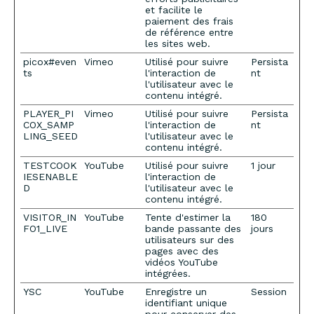
et facilite le
paiement des frais
de référence entre
les sites web.
picox#even
Vimeo
Utilisé pour suivre
Persista
ts
l'interaction de
nt
l'utilisateur avec le
contenu intégré.
PLAYER_PI
Vimeo
Utilisé pour suivre
Persista
COX_SAMP
l'interaction de
nt
LING_SEED
l'utilisateur avec le
contenu intégré.
TESTCOOK
YouTube
Utilisé pour suivre
1 jour
IESENABLE
l'interaction de
D
l'utilisateur avec le
contenu intégré.
VISITOR_IN
YouTube
Tente d'estimer la
180
FO1_LIVE
bande passante des
jours
utilisateurs sur des
pages avec des
vidéos YouTube
intégrées.
YSC
YouTube
Enregistre un
Session
identifiant unique