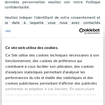
données personnelles veuillez voir notre Politique
confidentialité.
Veuillez indiquer l'identifiant de votre consentement et
la date à laquelle vous nous avez contactés
concernant votre consentement.
Votre consentement s'applique aux domaines suivants :
www.sagec.fr
Ce site web utilise des cookies.
Votre état ​​actuel: Refuser.
Ce Site utilise des cookies techniques nécessaires à son
Modifiez consentement
fonctionnement, des cookies de préférence qui
Déclaration relative aux cookies mise à jour le
contribuent à vous faciliter son utilisation, des cookies
31/07/2026 par
Cookiebot
:
d’analyses statistiques permettant d’analyser les
performances du site et établir des statistiques et des
Nécessaires (10)
cookies publicitaires permettant d’afficher des publicités
pertinentes et adaptées à vos besoins. En poursuivant
Les cookies nécessaires contribuent à rendre un site
votre navigation, vous acceptez l’utilisation des cookies.
web utilisable en activant des fonctions de base
Pour en
savoir plus
et
paramétrer vos cookies
comme la navigation de page et l'accès aux zones