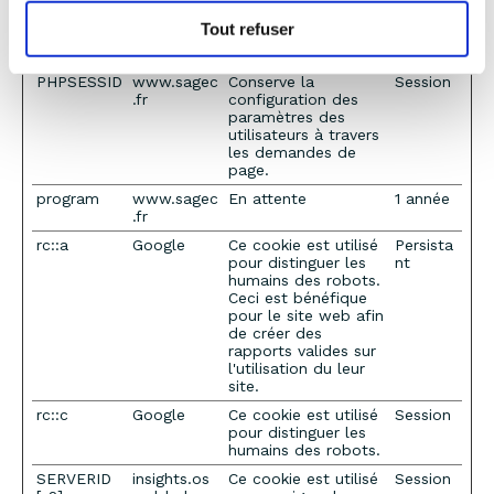
visiteur utilise pour
que le site puisse
Tout refuser
être correctement
formaté.
PHPSESSID
www.sagec
Conserve la
Session
.fr
configuration des
paramètres des
utilisateurs à travers
les demandes de
page.
program
www.sagec
En attente
1 année
.fr
rc::a
Google
Ce cookie est utilisé
Persista
pour distinguer les
nt
humains des robots.
Ceci est bénéfique
pour le site web afin
de créer des
rapports valides sur
l'utilisation du leur
site.
rc::c
Google
Ce cookie est utilisé
Session
pour distinguer les
humains des robots.
SERVERID
insights.os
Ce cookie est utilisé
Session