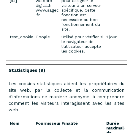
[x2]
waldorb-
pour assigner le
digital.fr
visiteur à un serveur
www.sagec
spécifique. Cette
.fr
fonction est
nécessaire au bon
fonctionnement du
site.
test_cookie
Google
Utilisé pour vérifier si
1 jour
le navigateur de
l'utilisateur accepte
les cookies.
Statistiques (9)
Les cookies statistiques aident les propriétaires du
site web, par la collecte et la communication
d'informations de manière anonyme, à comprendre
comment les visiteurs interagissent avec les sites
web.
Nom
Fournisseur
Finalité
Durée
maximale
de