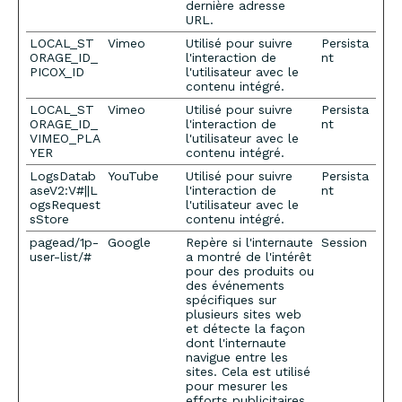
dernière adresse
URL.
LOCAL_ST
Vimeo
Utilisé pour suivre
Persista
ORAGE_ID_
l'interaction de
nt
PICOX_ID
l'utilisateur avec le
contenu intégré.
LOCAL_ST
Vimeo
Utilisé pour suivre
Persista
ORAGE_ID_
l'interaction de
nt
VIMEO_PLA
l'utilisateur avec le
YER
contenu intégré.
LogsDatab
YouTube
Utilisé pour suivre
Persista
aseV2:V#||L
l'interaction de
nt
ogsRequest
l'utilisateur avec le
sStore
contenu intégré.
pagead/1p-
Google
Repère si l'internaute
Session
user-list/#
a montré de l'intérêt
pour des produits ou
des événements
spécifiques sur
plusieurs sites web
et détecte la façon
dont l'internaute
navigue entre les
sites. Cela est utilisé
pour mesurer les
efforts publicitaires