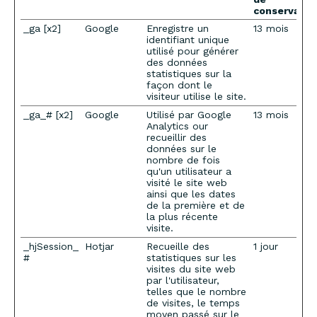
conservatio
_ga [x2]
Google
Enregistre un
13 mois
identifiant unique
utilisé pour générer
des données
statistiques sur la
façon dont le
visiteur utilise le site.
_ga_# [x2]
Google
Utilisé par Google
13 mois
Analytics our
recueillir des
données sur le
nombre de fois
qu'un utilisateur a
visité le site web
ainsi que les dates
de la première et de
la plus récente
visite.
_hjSession_
Hotjar
Recueille des
1 jour
#
statistiques sur les
visites du site web
par l'utilisateur,
telles que le nombre
de visites, le temps
moyen passé sur le