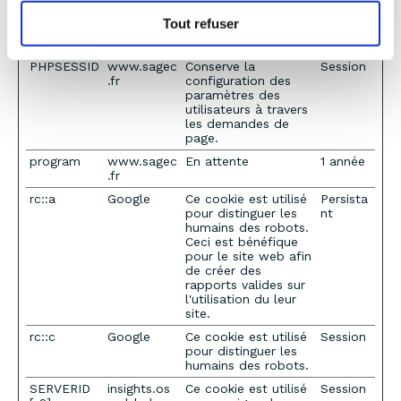
visiteur utilise pour
que le site puisse
Tout refuser
être correctement
formaté.
PHPSESSID
www.sagec
Conserve la
Session
.fr
configuration des
paramètres des
utilisateurs à travers
les demandes de
page.
program
www.sagec
En attente
1 année
.fr
rc::a
Google
Ce cookie est utilisé
Persista
pour distinguer les
nt
humains des robots.
Ceci est bénéfique
pour le site web afin
de créer des
rapports valides sur
l'utilisation du leur
site.
rc::c
Google
Ce cookie est utilisé
Session
pour distinguer les
humains des robots.
SERVERID
insights.os
Ce cookie est utilisé
Session