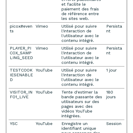
et facilite le
paiement des frais
de référence entre
les sites web.
picox#even
Vimeo
Utilisé pour suivre
Persista
ts
l'interaction de
nt
l'utilisateur avec le
contenu intégré.
PLAYER_PI
Vimeo
Utilisé pour suivre
Persista
COX_SAMP
l'interaction de
nt
LING_SEED
l'utilisateur avec le
contenu intégré.
TESTCOOK
YouTube
Utilisé pour suivre
1 jour
IESENABLE
l'interaction de
D
l'utilisateur avec le
contenu intégré.
VISITOR_IN
YouTube
Tente d'estimer la
180
FO1_LIVE
bande passante des
jours
utilisateurs sur des
pages avec des
vidéos YouTube
intégrées.
YSC
YouTube
Enregistre un
Session
identifiant unique