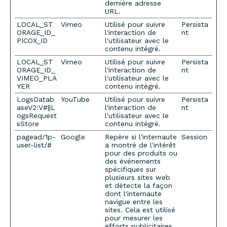
dernière adresse
URL.
LOCAL_ST
Vimeo
Utilisé pour suivre
Persista
ORAGE_ID_
l'interaction de
nt
PICOX_ID
l'utilisateur avec le
contenu intégré.
LOCAL_ST
Vimeo
Utilisé pour suivre
Persista
ORAGE_ID_
l'interaction de
nt
VIMEO_PLA
l'utilisateur avec le
YER
contenu intégré.
LogsDatab
YouTube
Utilisé pour suivre
Persista
aseV2:V#||L
l'interaction de
nt
ogsRequest
l'utilisateur avec le
sStore
contenu intégré.
pagead/1p-
Google
Repère si l'internaute
Session
user-list/#
a montré de l'intérêt
pour des produits ou
des événements
spécifiques sur
plusieurs sites web
et détecte la façon
dont l'internaute
navigue entre les
sites. Cela est utilisé
pour mesurer les
efforts publicitaires