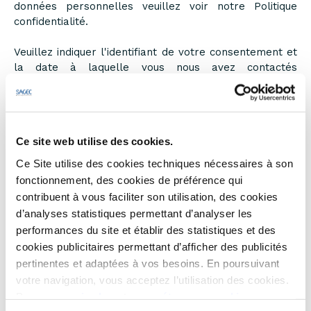
données personnelles veuillez voir notre Politique
confidentialité.
Veuillez indiquer l'identifiant de votre consentement et
la date à laquelle vous nous avez contactés
concernant votre consentement.
Votre consentement s'applique aux domaines suivants :
www.sagec.fr
Ce site web utilise des cookies.
Votre état ​​actuel: Refuser.
Ce Site utilise des cookies techniques nécessaires à son
Modifiez consentement
fonctionnement, des cookies de préférence qui
Déclaration relative aux cookies mise à jour le
contribuent à vous faciliter son utilisation, des cookies
31/07/2026 par
Cookiebot
:
d’analyses statistiques permettant d’analyser les
performances du site et établir des statistiques et des
Nécessaires (10)
cookies publicitaires permettant d’afficher des publicités
pertinentes et adaptées à vos besoins. En poursuivant
Les cookies nécessaires contribuent à rendre un site
votre navigation, vous acceptez l’utilisation des cookies.
web utilisable en activant des fonctions de base
Pour en
savoir plus
et
paramétrer vos cookies
comme la navigation de page et l'accès aux zones