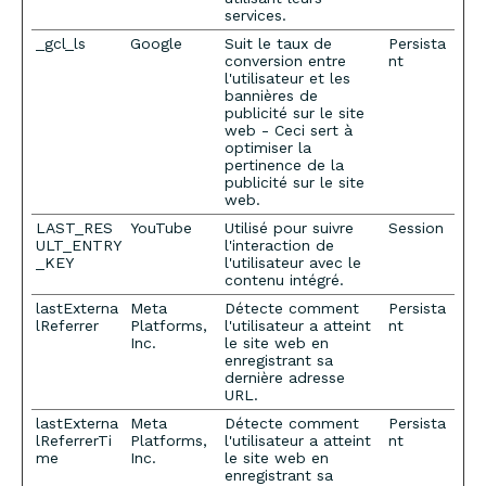
services.
_gcl_ls
Google
Suit le taux de
Persista
conversion entre
nt
l'utilisateur et les
bannières de
publicité sur le site
web - Ceci sert à
optimiser la
pertinence de la
publicité sur le site
web.
LAST_RES
YouTube
Utilisé pour suivre
Session
ULT_ENTRY
l'interaction de
_KEY
l'utilisateur avec le
contenu intégré.
lastExterna
Meta
Détecte comment
Persista
lReferrer
Platforms,
l'utilisateur a atteint
nt
Inc.
le site web en
enregistrant sa
dernière adresse
URL.
lastExterna
Meta
Détecte comment
Persista
lReferrerTi
Platforms,
l'utilisateur a atteint
nt
me
Inc.
le site web en
enregistrant sa