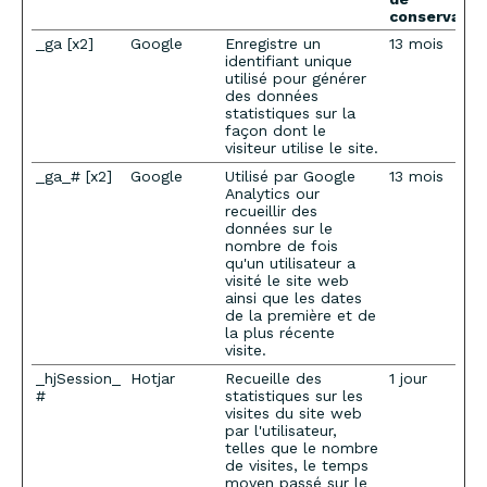
conservatio
_ga [x2]
Google
Enregistre un
13 mois
identifiant unique
utilisé pour générer
des données
statistiques sur la
façon dont le
visiteur utilise le site.
_ga_# [x2]
Google
Utilisé par Google
13 mois
Analytics our
recueillir des
données sur le
nombre de fois
qu'un utilisateur a
visité le site web
ainsi que les dates
de la première et de
la plus récente
visite.
_hjSession_
Hotjar
Recueille des
1 jour
#
statistiques sur les
visites du site web
par l'utilisateur,
telles que le nombre
de visites, le temps
moyen passé sur le