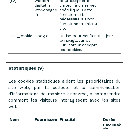
[x2]
waldorb-
pour assigner le
digital.fr
visiteur à un serveur
www.sagec
spécifique. Cette
.fr
fonction est
nécessaire au bon
fonctionnement du
site.
test_cookie
Google
Utilisé pour vérifier si
1 jour
le navigateur de
l'utilisateur accepte
les cookies.
Statistiques (9)
Les cookies statistiques aident les propriétaires du
site web, par la collecte et la communication
d'informations de manière anonyme, à comprendre
comment les visiteurs interagissent avec les sites
web.
Nom
Fournisseur
Finalité
Durée
maximale
de