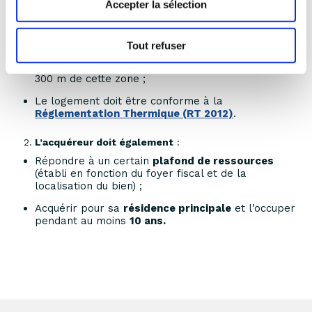
Accepter la sélection
Être
neuf
ou en
VEFA
(vente en état futur
d’achèvement) ;
Tout refuser
Être situé en
zone ANRU
(Agence Nationale pour
la Rénovation Urbaine) ou dans un périmètre de
300 m de cette zone ;
Le logement doit être conforme à la
Réglementation Thermique (RT 2012)
.
L’acquéreur doit également
:
Répondre à un certain
plafond de ressources
(établi en fonction du foyer fiscal et de la
localisation du bien) ;
Acquérir pour sa
résidence principale
et l’occuper
pendant au moins
10 ans.