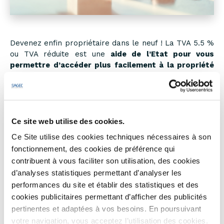
Devenez enfin propriétaire dans le neuf ! La TVA 5.5 %
ou TVA réduite est une
aide de l’Etat pour vous
permettre d’accéder plus facilement à la propriété
(sous conditions d’éligibilité). Découvrez-en tous les
avantages !
Avantage n° 1 : Payer votre logement
Ce site web utilise des cookies.
moins cher
Ce Site utilise des cookies techniques nécessaires à son
fonctionnement, des cookies de préférence qui
Si votre bien neuf est situé dans une zone faisant
contribuent à vous faciliter son utilisation, des cookies
l’objet d’une
rénovation urbaine
(zone ANRU : Agence
d’analyses statistiques permettant d’analyser les
Nationale pour la Rénovation Urbaine), ou dans un
performances du site et établir des statistiques et des
périmètre de 300 m autour de cette zone,
vous pouvez
cookies publicitaires permettant d’afficher des publicités
profiter d’une TVA réduite à 5.5 % au lieu de 20 % sur
pertinentes et adaptées à vos besoins. En poursuivant
l’achat de votre logement neuf !
votre navigation, vous acceptez l’utilisation des cookies.