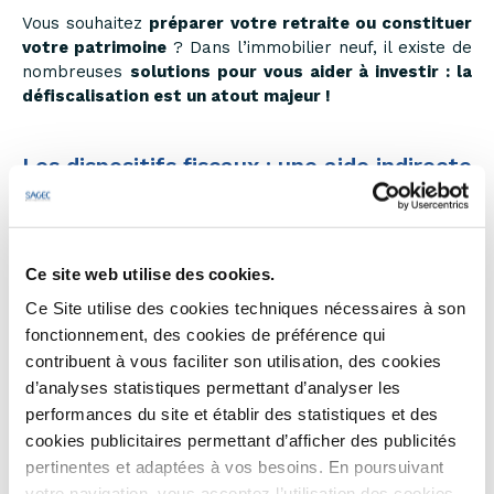
Vous souhaitez
préparer votre retraite ou constituer
votre patrimoine
? Dans l’immobilier neuf, il existe de
nombreuses
solutions pour vous aider à investir : la
défiscalisation est un atout majeur !
Les dispositifs fiscaux : une aide indirecte
pour investir dans le neuf !
Nous le savons, le marché de l’immobilier reste à ce
jour
une valeur sûre et incontournable en termes
Ce site web utilise des cookies.
d’investissement.
Ce Site utilise des cookies techniques nécessaires à son
fonctionnement, des cookies de préférence qui
L’investissement locatif vous permet
d’accroître votre
contribuent à vous faciliter son utilisation, des cookies
patrimoine, protéger votre famille, préparer votre
d’analyses statistiques permettant d’analyser les
retraite et parfois même de vous créer des revenus
complémentaires.
performances du site et établir des statistiques et des
cookies publicitaires permettant d’afficher des publicités
Au cours des dernières années, de nombreuses
pertinentes et adaptées à vos besoins. En poursuivant
mesures ont été mises en place
pour soutenir
votre navigation, vous acceptez l’utilisation des cookies.