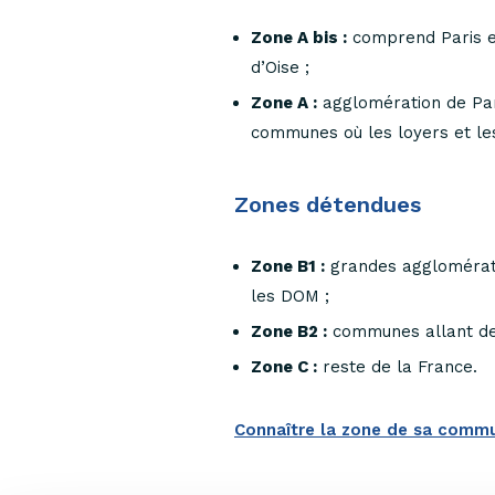
Zone A bis :
comprend Paris et
d’Oise ;
Zone A :
agglomération de Pari
communes où les loyers et les
Zones détendues
Zone B1 :
grandes agglomératio
les DOM ;
Zone B2 :
communes allant de 
Zone C :
reste de la France.
Connaître la zone de sa commu