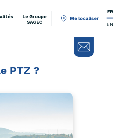
FR
alités
Le Groupe
Me localiser
SAGEC
EN
le PTZ ?