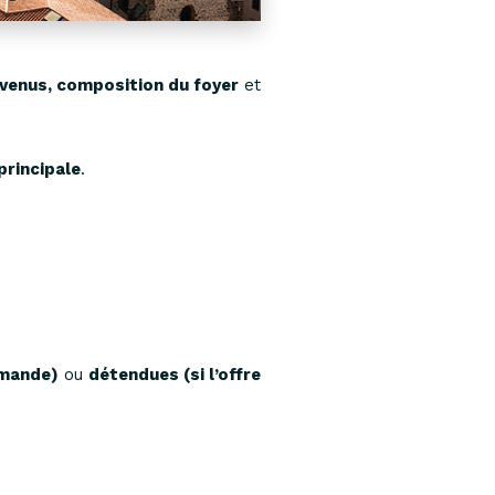
evenus, composition du foyer
et
principale
.
emande)
ou
détendues (si l’offre