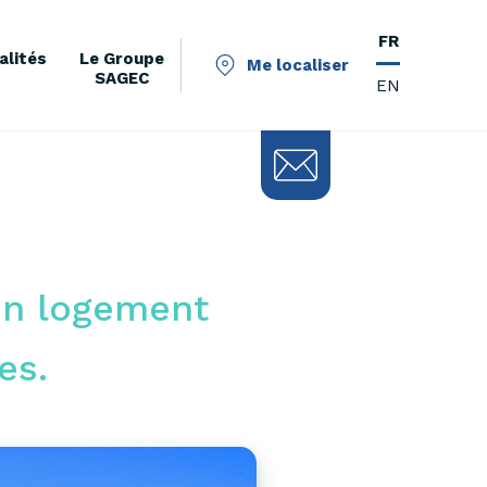
FR
alités
Le Groupe
Me localiser
SAGEC
EN
’un logement
es.