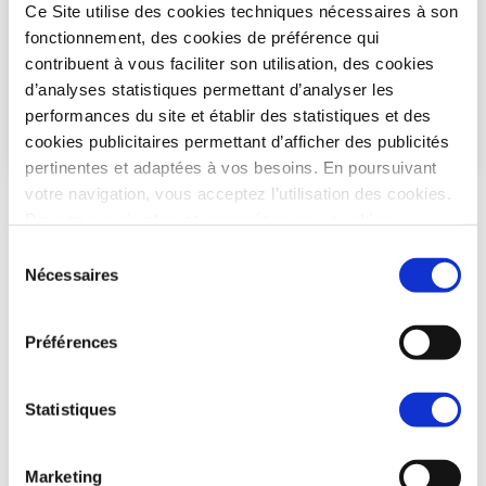
Ce Site utilise des cookies techniques nécessaires à son
fonctionnement, des cookies de préférence qui
contribuent à vous faciliter son utilisation, des cookies
d’analyses statistiques permettant d’analyser les
performances du site et établir des statistiques et des
cookies publicitaires permettant d’afficher des publicités
pertinentes et adaptées à vos besoins. En poursuivant
votre navigation, vous acceptez l’utilisation des cookies.
Quelles obligations ?
Pour en
savoir plus
et
paramétrer vos cookies
Sélection
Les logements doivent être loués meublés et par
Nécessaires
du
bail commercial à l'exploitant de la résidence pour
consentement
une durée minimale de neuf ans
. Le non-respect des
engagements de location entraîne la perte du bénéfice
Préférences
des incitations fiscales.
Statistiques
Il n’existe pas de zonage de prix des loyers, ni de
plafond de loyer ni de plafond de ressources du
locataire. En revanche,
le bénéficiaire du dispositif de
Marketing
réduction d’impôt liée à la loi CENSI-BOUVARD ne