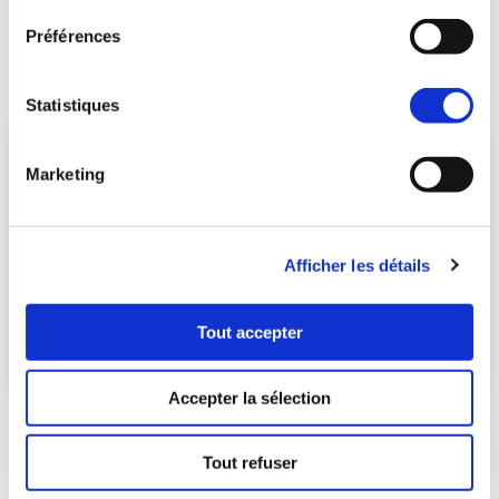
PTZ, dispositif Pinel, Bail Réel Solidaire (BRS)
Découvrir l'actualité
Préférences
Statistiques
Marketing
Afficher les détails
Tout accepter
Accepter la sélection
DEVENIR PROPRIÉTAIRE DANS LE NEUF : LE MATCH
ENTRE RÉSIDENCE PRINCIPALE OU INVESTISSEMENT
IMMOBILIER
Tout refuser
01/07/2023