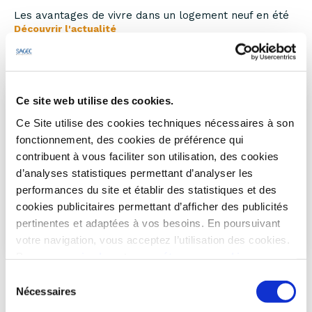
Les avantages de vivre dans un logement neuf en été
Découvrir l'actualité
Ce site web utilise des cookies.
Ce Site utilise des cookies techniques nécessaires à son
fonctionnement, des cookies de préférence qui
contribuent à vous faciliter son utilisation, des cookies
d’analyses statistiques permettant d’analyser les
performances du site et établir des statistiques et des
cookies publicitaires permettant d’afficher des publicités
pertinentes et adaptées à vos besoins. En poursuivant
votre navigation, vous acceptez l’utilisation des cookies.
Pour en
savoir plus
et
paramétrer vos cookies
IMMOBILIER NEUF : LES PREMIÈRES MESURES
Sélection
ANNONCÉES AU CNRL
Nécessaires
23/07/2023
du
consentement